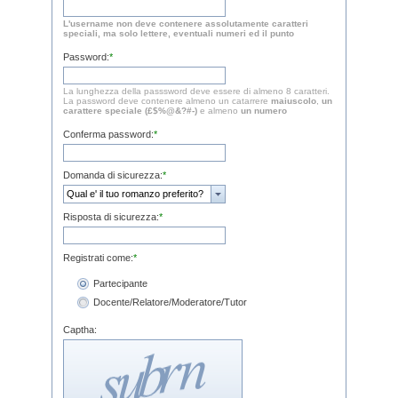
L'username non deve contenere assolutamente caratteri
speciali, ma solo lettere, eventuali numeri ed il punto
Password:
*
La lunghezza della passsword deve essere di almeno 8 caratteri.
La password deve contenere almeno un catarrere
maiuscolo
,
un
carattere speciale (£$%@&?#-)
e almeno
un numero
Conferma password:
*
Domanda di sicurezza:
*
Risposta di sicurezza:
*
Registrati come:
*
Partecipante
Docente/Relatore/Moderatore/Tutor
Captha: