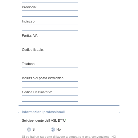
Provincia:
Indirizzo:
Partita IVA:
Codice fiscale:
Telefono:
Indirizzo di posta elettronica :
Codice Destinatario:
Informazioni professionali
Sei dipendente dell' ASL BT?:
*
Si
No
SI se hai un rapporto di lavoro a contratto o una convenzione, NO