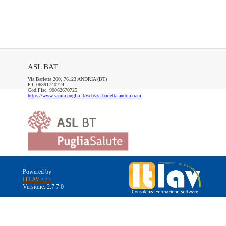
ASL BAT
Via Barletta 200, 76123 ANDRIA (BT)
P.I. 06391740724
Cod.Fisc. 90062670725
https://www.sanita.puglia.it/web/asl-barletta-andria-trani
Powered by
ITLAV s.r.l.
Versione: 2.7.7.0